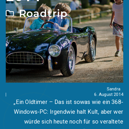
Roadtrip
Sandra
6. August 2014
„Ein Oldtimer – Das ist sowas wie ein 368-
Windows-PC: Irgendwie halt Kult, aber wer
würde sich heute noch für so veraltete