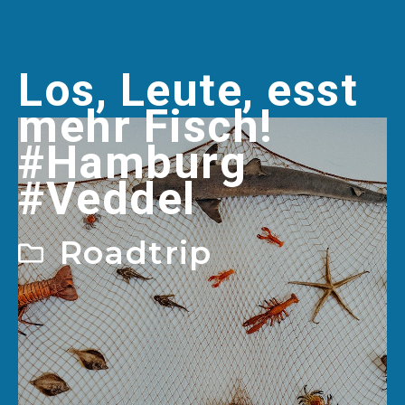
Los, Leute, esst
mehr Fisch!
#Hamburg
#Veddel
Roadtrip