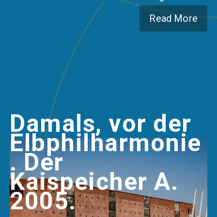
Read More
Damals, vor der
Elbphilharmonie
. Der
Kaispeicher A.
2005.