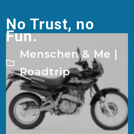
No Trust, no
Fun.
Menschen & Me
|
Roadtrip