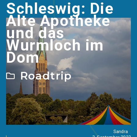
Schleswig: Die
Alte Apotheke
und das
Wurmloch im
Dom
Roadtrip
Sandra