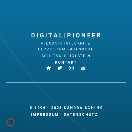
D I G I T A L | P I O N E E R
NIENDORF/STECKNITZ
HERZOGTUM LAUENBURG
SCHLESWIG-HOLSTEIN
KONTAKT
© 1996 - 2026 SANDRA SCHINK
IMPRESSUM
|
DATENSCHUTZ
|