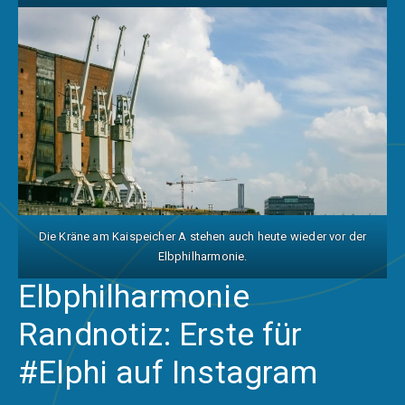
Die Kräne am Kaispeicher A stehen auch heute wieder vor der
Elbphilharmonie.
Elbphilharmonie
Randnotiz: Erste für
#Elphi
auf Instagram