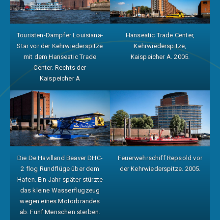
Touristen-Dampfer Louisiana-
Hanseatic Trade Center,
Star vor der Kehrwiederspitze
Kehrwiederspitze,
mit dem Hanseatic Trade
Kaispeicher A. 2005.
Center. Rechts der
Kaispeicher A
Die De Havilland Beaver DHC-
Feuerwehrschiff Repsold vor
2 flog Rundflüge über dem
der Kehrwiederspitze. 2005.
Hafen. Ein Jahr später stürzte
das kleine Wasserflugzeug
wegen eines Motorbrandes
ab. Fünf Menschen sterben.