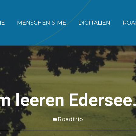
ME
MENSCHEN & ME
DIGITALIEN
ROA
m leeren Ederse
Roadtrip