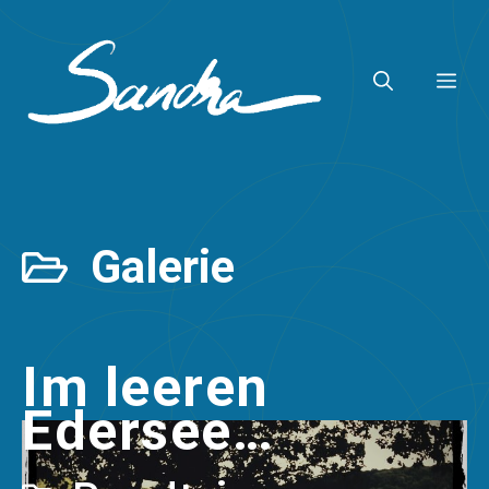
Zum
Inhalt
ME
springen
Galerie
Im leeren
Edersee…