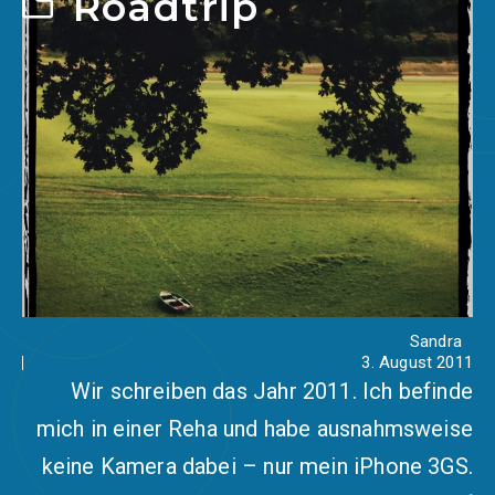
Roadtrip
Sandra
3. August 2011
Wir schreiben das Jahr 2011. Ich befinde
mich in einer Reha und habe ausnahmsweise
keine Kamera dabei – nur mein iPhone 3GS.