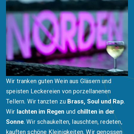
Wir tranken guten Wein aus Gläsern und
speisten Leckereien von porzellanenen
Tellern. Wir tanzten zu
Brass, Soul und Rap
.
Wir
lachten im Regen
und
chillten in der
Sonne
. Wir schaukelten, lauschten, redeten,
kauften schöne Kleinigkeiten. Wir genossen