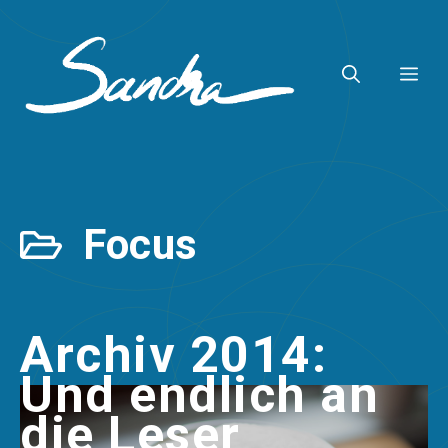
Zum
Inhalt
ME
springen
Focus
Archiv 2014:
Und endlich an
die Leser