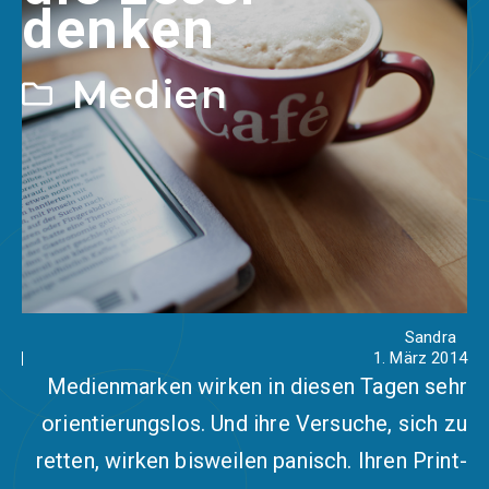
denken
Medien
Sandra
1. März 2014
Medienmarken wirken in diesen Tagen sehr
orientierungslos. Und ihre Versuche, sich zu
retten, wirken bisweilen panisch. Ihren Print-