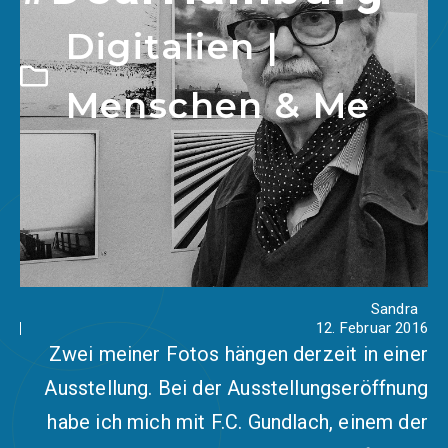
Digitalien
|
Menschen & Me
Sandra
12. Februar 2016
Zwei meiner Fotos hängen derzeit in einer
Ausstellung. Bei der Ausstellungseröffnung
habe ich mich mit F.C. Gundlach, einem der