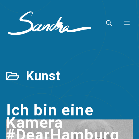
Zum
Inhalt
ME
springen
Kunst
Ich bin eine
Kamera
#DearHamburg