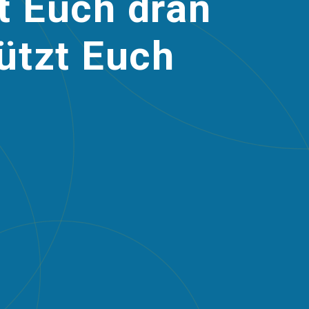
 Euch dran
ützt Euch