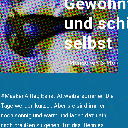
Gewöhnt
und sch
selbst
Menschen & Me
#MaskenAlltag Es ist Altweibersommer. Die
Tage werden kürzer. Aber sie sind immer
noch sonnig und warm und laden dazu ein,
nach draußen zu gehen. Tut das. Denn es