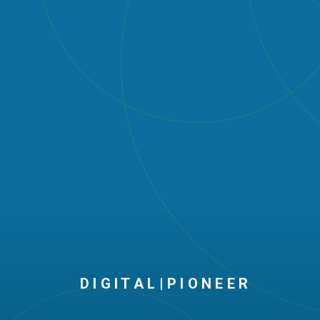
D I G I T A L | P I O N E E R