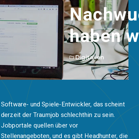
Nachwu
haben wi
Digitalien
Software- und Spiele-Entwickler, das scheint
derzeit der Traumjob schlechthin zu sein.
Jobportale quellen über vor
Stellenangeboten, und es gibt Headhunter, die