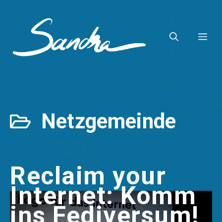
Zum
Inhalt
ME
springen
Netzgemeinde
Reclaim your
Internet: Komm
ins Fediversum!