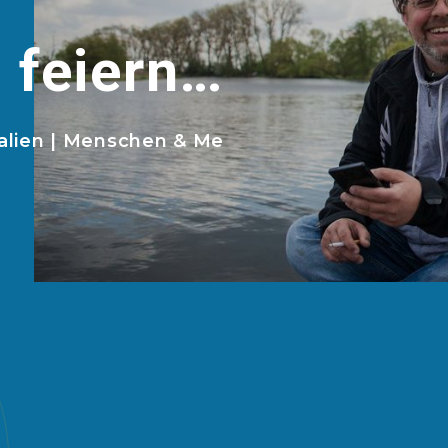
 feiern…
alien
|
Menschen & Me