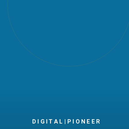
D I G I T A L | P I O N E E R