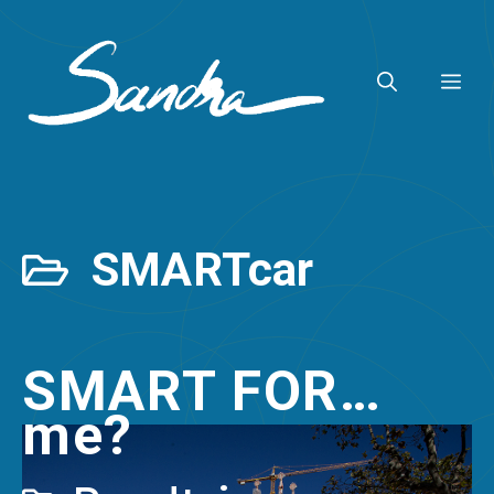
Zum
Inhalt
ME
springen
SMARTcar
SMART FOR…
me?