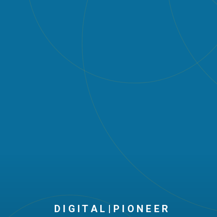
D I G I T A L | P I O N E E R