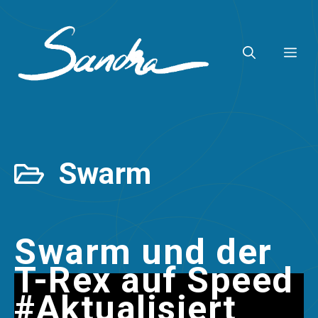
Zum
Inhalt
ME
springen
Swarm
Swarm und der
T-Rex auf Speed
#Aktualisiert