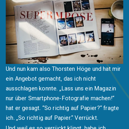
Und nun kam also Thorsten Höge und hat mir
ein Angebot gemacht, das ich nicht
ausschlagen konnte. „Lass uns ein Magazin
nur über Smartphone-Fotografie machen!“
hat er gesagt. ​“So richtig auf Papier?“ fragte
ich. „So richtig auf Papier.“ Verrückt.
Und weil es so verrückt klingt, habe ich