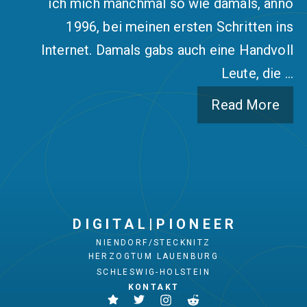
ich mich manchmal so wie damals, anno
1996, bei meinen ersten Schritten ins
Internet. Damals gabs auch eine Handvoll
Leute, die …
Read More
D I G I T A L | P I O N E E R
NIENDORF/STECKNITZ
HERZOGTUM LAUENBURG
SCHLESWIG-HOLSTEIN
KONTAKT