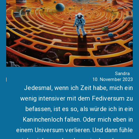
Sandra
10. November 2023
Jedesmal, wenn ich Zeit habe, mich ein
wenig intensiver mit dem Fediversum zu
befassen, ist es so, als würde ich in ein
Kaninchenloch fallen. Oder mich eben in
einem Universum verlieren. Und dann fühle