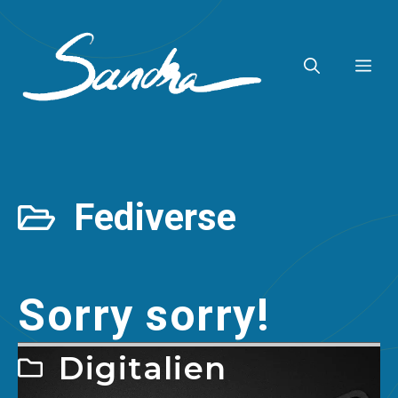
Zum
Inhalt
ME
springen
Fediverse
Sorry sorry!
Digitalien