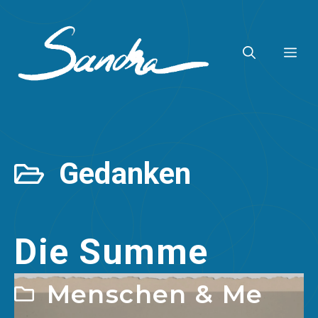
Zum
Inhalt
ME
springen
Gedanken
Die Summe
Menschen & Me