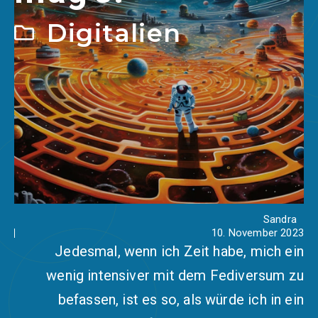
Digitalien
Sandra
10. November 2023
Jedesmal, wenn ich Zeit habe, mich ein
wenig intensiver mit dem Fediversum zu
befassen, ist es so, als würde ich in ein