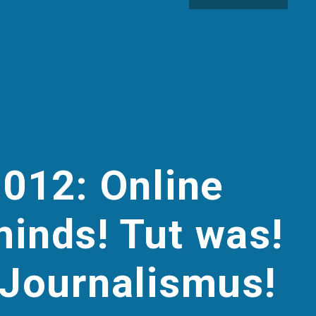
2012: Online
inds! Tut was!
 Journalismus!