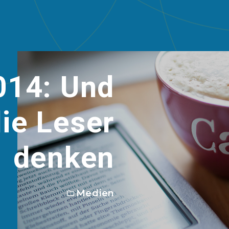
014: Und
die Leser
denken
Medien