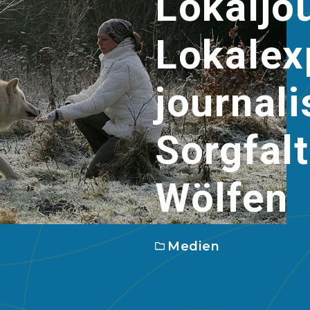
Lokaljo
Lokalex
journali
Sorgfalt
Wölfen
Medien