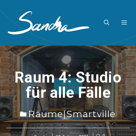
Zum
Inhalt
ME
springen
Raum 4: Studio
für alle Fälle
Räume
|
Smartville