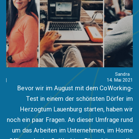
Sandra
14. Mai 2021
Bevor wir im August mit dem CoWorking-
Test in einem der schönsten Dörfer im
Herzogtum Lauenburg starten, haben wir
noch ein paar Fragen. An dieser Umfrage rund
um das Arbeiten im Unternehmen, im Home