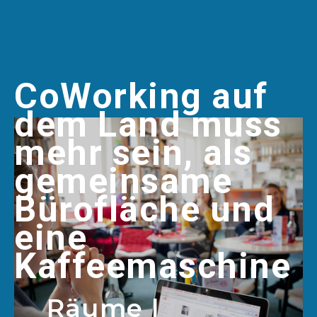
CoWorking auf
dem Land muss
mehr sein, als
gemeinsame
Bürofläche und
eine
Kaffeemaschine
Räume
|