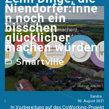
Niendorfer:inne
n noch ein
bisschen
glücklicher
machen würden
Smartville
Sandra
30. August 2021
In Vorbereitung auf das CoWorking-Projekt