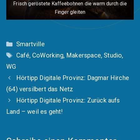
Frisch geröstete Kaffeebohnen die warm durch die
Finger gleiten
Kategorien
Smartville
Schlagwörter
Café
,
CoWorking
,
Makerspace
,
Studio
,
WG
Hörtipp Digitale Provinz: Dagmar Hirche
(64) versilbert das Netz
Hörtipp Digitale Provinz: Zurück aufs
Land – weil es geht!