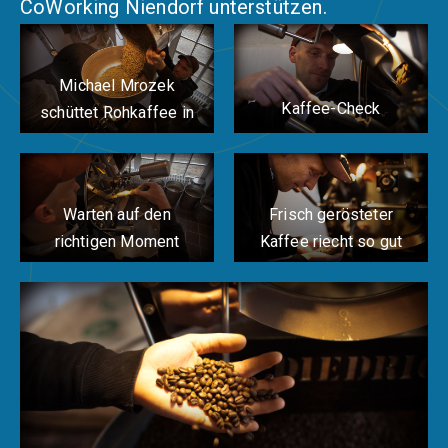
CoWorking Niendorf unterstützen.
Michael Mrozek
Kaffee-Check
schüttet Rohkaffee in
die Röstmaschine
Warten auf den
Frisch gerösteter
richtigen Moment
Kaffee riecht so gut