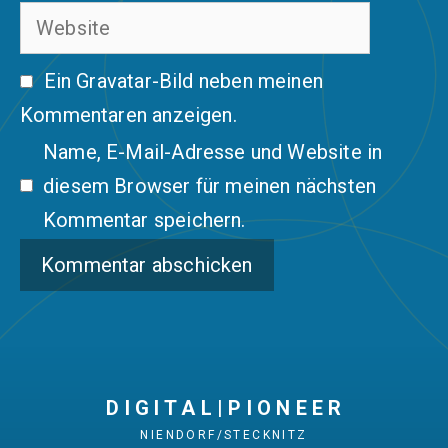
Website
Adresse
Ein
Gravatar
-Bild neben meinen
Kommentaren anzeigen.
Name, E-Mail-Adresse und Website in
diesem Browser für meinen nächsten
Kommentar speichern.
D I G I T A L | P I O N E E R
NIENDORF/STECKNITZ