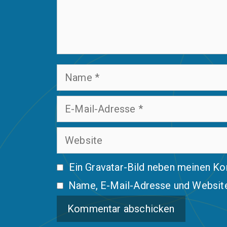
Name
E-
Mail-
Website
Adresse
Ein
Gravatar
-Bild neben meinen K
Name, E-Mail-Adresse und Website