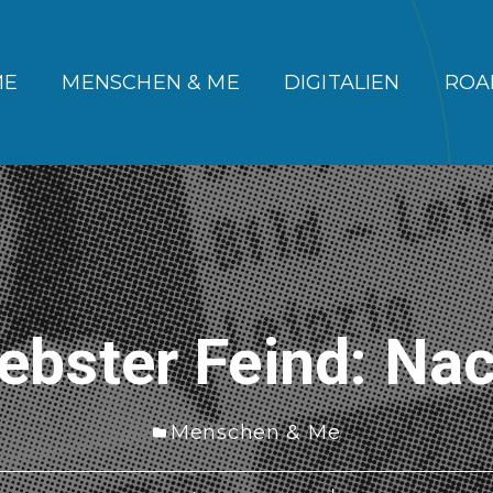
ME
MENSCHEN & ME
DIGITALIEN
ROA
iebster Feind: Na
Menschen & Me