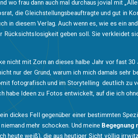
d wo frau dann auch mal durchaus jovial mit „Alle
bsrat, die Gleichstellungsbeauftragte und gut in
uch in diesem Verlag. Auch wenn es, wie es ein an
Rücksichtslosigkeit geben soll. Sie verkleidet sic
ke nicht mit Zorn an dieses halbe Jahr vor fast 3
d nicht nur der Grund, warum ich mich damals sehr 
it fotografisch und im Storytelling deutlich zu v
h habe Ideen zu Fotos entwickelt, auf die ich ohn
ir ein dickes Fell gegenüber einer bestimmten Spe
h niemand mehr schocken. Und meine
Begegnung m
h heute weiß), die aus heutiger Sicht völlig irrwit