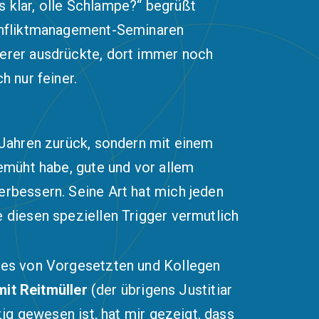
s klar, olle Schlampe?“ begrüßt
 Konfliktmanagement-Seminaren
derer ausdrückte, dort immer noch
h nur feiner.
0 Jahren zurück, sondern mit einem
bemüht habe, gute und vor allem
erbessern. Seine Art hat mich jeden
e diesen speziellen Trigger vermutlich
zies von Vorgesetzten und Kollegen
it Reitmüller
(der übrigens Justitiar
zig gewesen ist, hat mir gezeigt, dass